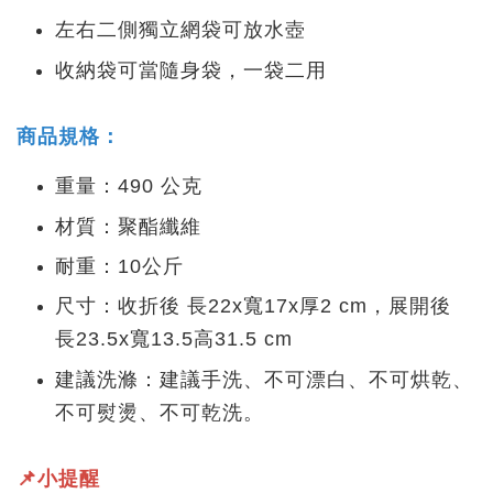
左右二側獨立網袋可放水壺
收納袋可當隨身袋，一袋二用
商品規格：
重量：490 公克
材質：聚酯纖維
耐重：10公斤
尺寸：收折後 長22x寬17x厚2 cm，展開後
長23.5x寬13.5高31.5 cm
建議洗滌：建議手洗、不可漂白、不可烘乾、
不可熨燙、不可乾洗。
📌小提醒