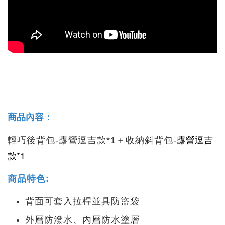
商品內容：
露營逗吉
輕巧後背包-露營逗吉款*1＋收納斜背包-
款*1
商品特色:
背面可套入拉桿並具防盜袋
外層防潑水、內層防水塗層