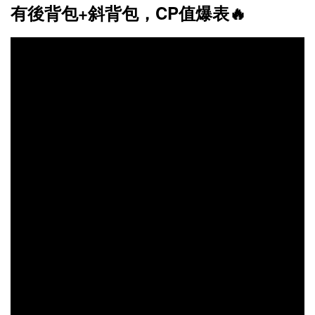
有後背包+斜背包，CP值爆表🔥