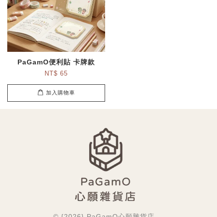
PaGamO便利貼 卡牌款
NT$ 65
加入購物車
© {2026} PaGamO心願雜貨店.