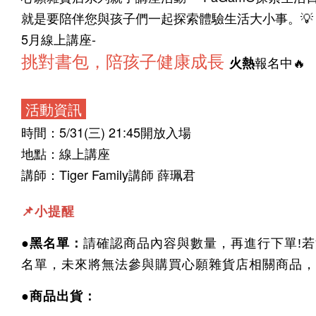
就是要陪伴您與孩子們一起探索體驗生活大小事。💡
5月線上講座-
挑對書包，陪孩子健康成長
報名中🔥
火熱
活動資訊
時間：5/31(三) 21:45開放入場
地點：線上講座
講師：
Tiger Family講師 薛珮君
📌小提醒
●黑名單：
請確認商品內容與數量，再進行下單!
名單，未來將無法參與購買心願雜貨店相關商品，
●商品出貨：