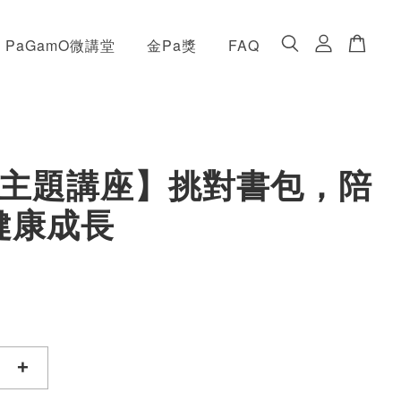
PaGamO微講堂
金Pa獎
FAQ
月主題講座】挑對書包，陪
健康成長
+