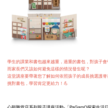
學生的課業和書包越來越重，過重的書包，對孩子會
而家長們又該如何避免這樣的情況發生呢 ?
這堂講座要帶著您了解如何依照孩子的成長挑選護脊
挑對書包，學習肯定更給力！💪
心願雜貨店系列親子講座活動-「PaGamO探索生活