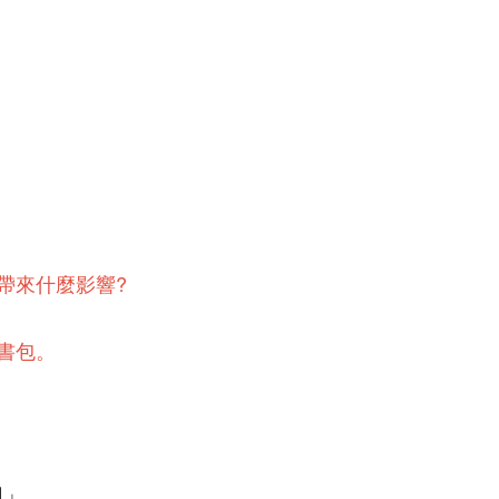
帶來什麼影響?
書包。
日」