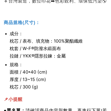
🔹台灣製造，數位印花➡️色彩銳利、環保低污染🌎
商品規格(尺寸)：
成分：
枕芯 / 表布、填充物：100%聚酯纖維
枕套 / W-F®防潑水緞面布
拉鏈 / YKK®隱形拉鍊：金屬
規格：
面積 / 40*40 (cm)
厚度 / 13~15 (cm)
枕芯 / 300 (g)
📌小提醒
●黑名單：
請確認商品內容與數量，再進行下單!若