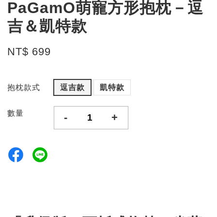
PaGamO萌寵方形抱枕－逗
吉＆凱特款
NT$ 699
抱枕款式
逗吉款
凱特款
數量
-
+