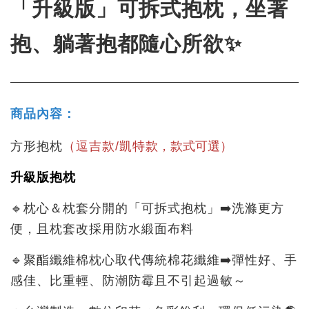
「升級版」可拆式抱枕，坐著
抱、躺著抱都隨心所欲✨
商品內容：
款，款式可選
方形抱枕
（逗吉款/凱特
）
升級版抱枕
🔹枕心＆枕套分開的「可拆式抱枕」➡️洗滌更方
便，且枕套改採用防水緞面布料
🔹聚酯纖維棉枕心取代傳統棉花纖維➡️彈性好、手
感佳、比重輕、防潮防霉且不引起過敏～