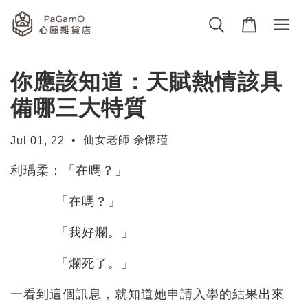
你應該知道：天賦熱情該具
備哪三大特質
•
仙女老師 余懷瑾
Jul 01, 22
利瑀柔：「在嗎？」
「在嗎？」
「我好爛。」
「爛死了。」
一看到這個訊息，就知道她申請入學的結果出來