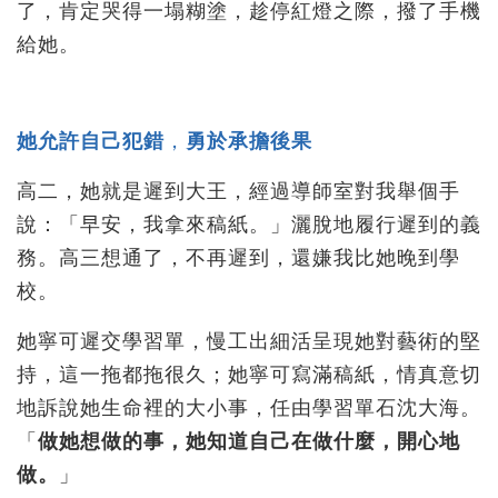
了，肯定哭得一塌糊塗，趁停紅燈之際，撥了手機
給她。
她允許自己犯錯
，
勇於承擔後果
高二，她就是遲到大王，經過導師室對我舉個手
說：「早安，我拿來稿紙。」灑脫地履行遲到的義
務。高三想通了，不再遲到，還嫌我比她晚到學
校。
她寧可遲交學習單，慢工出細活呈現她對藝術的堅
持，這一拖都拖很久；她寧可寫滿稿紙，情真意切
地訴說她生命裡的大小事，任由學習單石沈大海。
「
做她想做的事，她知道自己在做什麼，開心地
做。
」