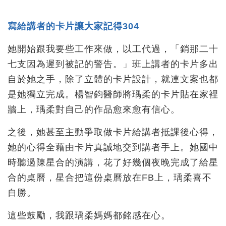
寫給講者的卡片讓大家記得304
她開始跟我要些工作來做，以工代過，「銷那二十
七支因為遲到被記的警告。」班上講者的卡片多出
自於她之手，除了立體的卡片設計，就連文案也都
是她獨立完成。楊智鈞醫師將瑀柔的卡片貼在家裡
牆上，瑀柔對自己的作品愈來愈有信心。
之後，她甚至主動爭取做卡片給講者抵課後心得，
她的心得全藉由卡片真誠地交到講者手上。她國中
時聽過陳星合的演講，花了好幾個夜晚完成了給星
合的桌曆，星合把這份桌曆放在FB上，瑀柔喜不
自勝。
這些鼓勵，我跟瑀柔媽媽都銘感在心。