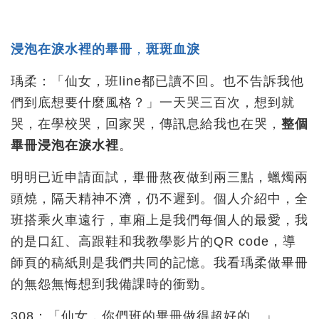
浸泡在淚水裡的畢冊
，
斑斑血淚
瑀柔：「仙女，班line都已讀不回。也不告訴我他
們到底想要什麼風格？」一天哭三百次，想到就
哭，在學校哭，回家哭，傳訊息給我也在哭，
整個
畢冊浸泡在淚水裡
。
明明已近申請面試，畢冊熬夜做到兩三點，蠟燭兩
頭燒，隔天精神不濟，仍不遲到。個人介紹中，全
班搭乘火車遠行，車廂上是我們每個人的最愛，我
的是口紅、高跟鞋和我教學影片的QR code，導
師頁的稿紙則是我們共同的記憶。我看瑀柔做畢冊
的無怨無悔想到我備課時的衝勁。
308：「仙女，你們班的畢冊做得超好的。」