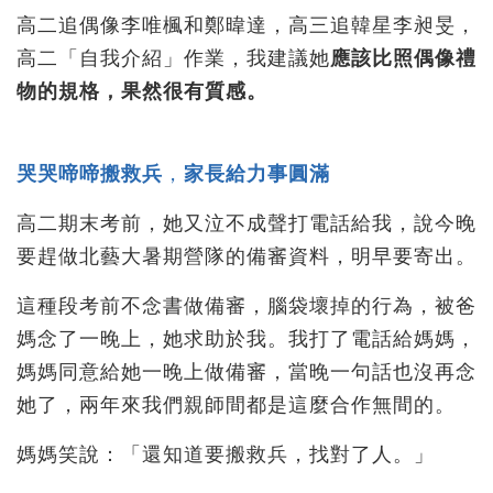
高二追偶像李唯楓和鄭暐達，高三追韓星李昶旻，
高二「自我介紹」作業，我建議她
應該比照偶像禮
物的規格，果然很有質感。
哭哭啼啼搬救兵
，
家長給力事圓滿
高二期末考前，她又泣不成聲打電話給我，說今晚
要趕做北藝大暑期營隊的備審資料，明早要寄出。
這種段考前不念書做備審，腦袋壞掉的行為，被爸
媽念了一晚上，她求助於我。我打了電話給媽媽，
媽媽同意給她一晚上做備審，當晚一句話也沒再念
她了，兩年來我們親師間都是這麼合作無間的。
媽媽笑說：「還知道要搬救兵，找對了人。」