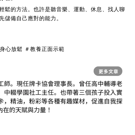
輕鬆的方法。也許是聽音樂、運動、休息、找人聊
先儲備自己應對的能力。
＃身心放鬆 ＃教養正面示範