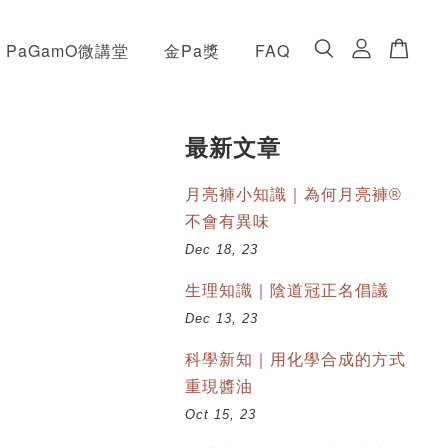
PaGamO微講堂
金Pa獎
FAQ
最新文章
月亮褲小知識｜為何月亮褲®
不會有異味
Dec 18, 23
生理知識｜陰道冠正名倡議
Dec 13, 23
科學新知｜用化學合成的方式
重現醬油
Oct 15, 23