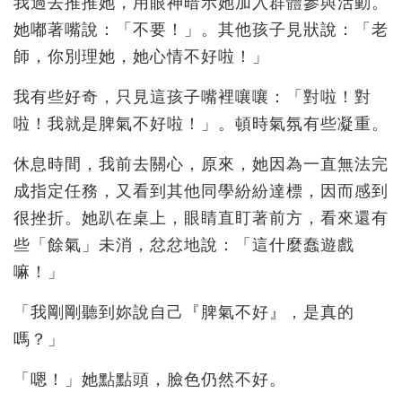
我過去推推她，用眼神暗示她加入群體參與活動。
她嘟著嘴說：「不要！」。其他孩子見狀說：「老
師，你別理她，她心情不好啦！」
我有些好奇，只見這孩子嘴裡嚷嚷：「對啦！對
啦！我就是脾氣不好啦！」。頓時氣氛有些凝重。
休息時間，我前去關心，原來，她因為一直無法完
成指定任務，又看到其他同學紛紛達標，因而感到
很挫折。她趴在桌上，眼睛直盯著前方，看來還有
些「餘氣」未消，忿忿地說：「這什麼蠢遊戲
嘛！」
「我剛剛聽到妳說自己『脾氣不好』，是真的
嗎？」
「嗯！」她點點頭，臉色仍然不好。