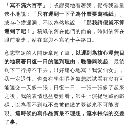
「寫不滿六百字」
；或鄙夷地看著我，覺得我器量
狹小地說：「
只有遲到一下子為什麼要寫稿紙」
、
或存心鑽漏洞，不以為然地說：
「那我請假就不算
遲到了吧！」
稿紙依舊在他們的面前，時間依舊在
眼前溜走，站在寫與不寫的十字路口。
意志堅定的人開始拿起了筆，
以遲到為核心漫無目
的地寫著日復一日的遲到理由，晚睡與晚起
。最後
剩下三行撐不下去，只好違心地寫「我愛仙女」，
我一定退件。也會有學生嘔著氣想試試看有沒有可
能遲交一天多一張，日復一日，一張一張多了起來
之後，我的表情也益發難看，師生上演捉迷藏的戲
碼，以為看不到就不會被催繳的夢從來不可能實
現。
這時候的寫作品質最不理想，流水帳似的交差
了事。