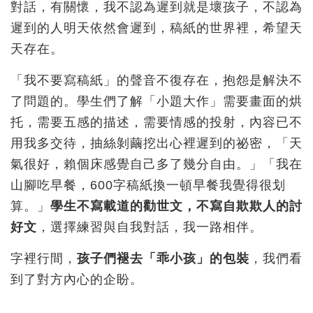
對話，有關懷，我不認為遲到就是壞孩子，不認為
遲到的人明天依然會遲到，稿紙的世界裡，希望天
天存在。
「我不要寫稿紙」的聲音不復存在，抱怨是解決不
了問題的。學生們了解「小題大作」需要畫面的烘
托，需要五感的描述，需要情感的投射，內容已不
用我多交待，抽絲剝繭挖出心裡遲到的祕密，「天
氣很好，賴個床感覺自己多了幾分自由。」「我在
山腳吃早餐，600字稿紙換一頓早餐我覺得很划
算。」
學生不寫載道的勸世文，不寫自欺欺人的討
好文
，選擇練習與自我對話，我一路相伴。
字裡行間，
孩子們褪去「乖小孩」的包裝
，我們看
到了對方內心的企盼。