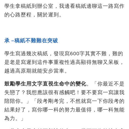
學生拿稿紙到辦公室，我邊看稿紙邊聊這一路寫作
的心路歷程，關於遲到。
承 –稿紙不難難在突破
學生寫過幾次稿紙，發現寫600字其實不難，難的
是老是寫遲到這件事重複性過高顯得無聊又呆板，
越過高原期就能安步當車。
鼓勵學生用文字直視生命中的變化
。「你最近不是
失戀了？我想應該很有感觸吧！要不要寫一寫讓我
陪陪你。」「段考剛考完，不然就寫一下你段考的
結果好了，寫你哪一科的努力最值得，哪一科無能
為力。」