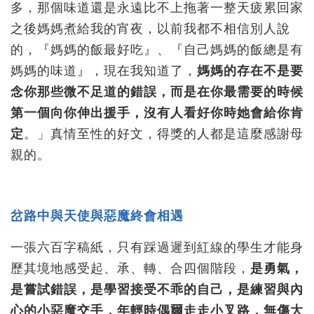
多，那個味道還是永遠比不上拖著一整天疲累回家
之後媽媽煮給我的宵夜，以前我都不相信別人說
的，『媽媽的飯最好吃』、『自己媽媽的飯總是有
媽媽的味道』，現在我知道了，
媽媽的存在不是要
念你那些微不足道的錯誤，而是在你最需要的時候
第一個向你伸出援手，沒有人看好你時她會給你肯
定
。」真情至性的好文，得獎的人都是這麼感謝母
親的。
岔路中與天使與惡魔終會相遇
一張六百字稿紙，只有踩過遲到紅線的學生才能身
歷其境地感受起、承、轉、合四個階段，
是勇氣，
是嘗試錯誤，是學習接受不乖的自己，是練習與內
心的小惡魔交手，年輕時偶爾走走小叉路，無傷大