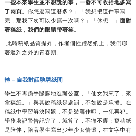
一些本來學生並不想說的事，一發不可收拾地多寫
了兩頁
。你怎麼寫這麼多？」「我想把這件事寫
完，那我下次可以少寫一次嗎？」「休想。」
面對
著稿紙，我們的眼睛帶著笑
。
此時稿紙品質提昇，作者個性躍然紙上，我們聊
著遲到之外的青春期。
轉 – 自我對話馳騁紙間
學生不再躡手躡腳地進辦公室，「仙女我來了，來
拿稿紙。」與其說稿紙是處罰，不如說是承擔。在
稿紙中學習解決問題，不是裝聾作啞，一犯再犯。
學務處記警告記完了，就算了，不痛不癢；寫稿紙
是陪伴，陪著學生寫出少年少女情懷，在文字中有