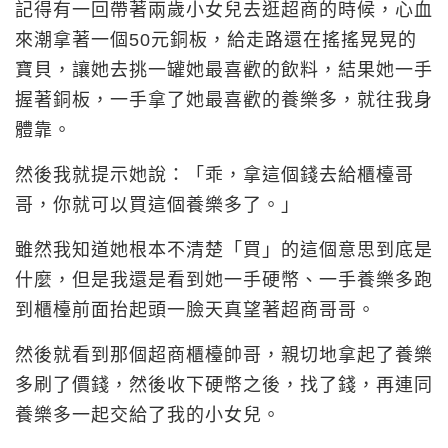
記得有一回帶著兩歲小女兒去逛超商的時候，心血
來潮拿著一個
50
元銅板，給走路還在搖搖晃晃的
寶貝，讓她去挑一罐她最喜歡的飲料，結果她一手
握著銅板，一手拿了她最喜歡的養樂多，就往我身
體靠。
然後我就提示她說：「乖，拿這個錢去給櫃檯哥
哥，你就可以買這個養樂多了。」
雖然我知道她根本不清楚「買」的這個意思到底是
什麼，但是我還是看到她一手硬幣、一手養樂多跑
到櫃檯前面抬起頭一臉天真望著超商哥哥。
然後就看到那個超商櫃檯帥哥，親切地拿起了養樂
多刷了價錢，然後收下硬幣之後，找了錢，再連同
養樂多一起交給了我的小女兒。