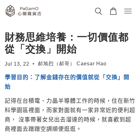
財務思維培養：一切價值都
從「交換」開始
•
郝旭烈（郝哥） Caesar Hao
Jul 13, 22
學習目的：了解金錢存在的價值就從「
交換」開
始
記得在台積電、力晶半導體工作的時候，住在新竹
科學園區裡面，而家對面就有一家非常近的便利超
商，
沒事帶著女兒出去溜達的時候，就喜歡到超
商裡面去蹭蹭空調順便逛逛。