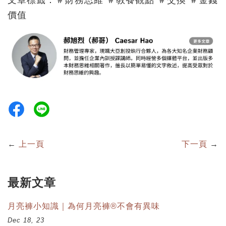
文章標籤：＃財務思維 ＃教養觀點
＃交換
＃金錢
價值
←
上一頁
下一頁
→
最新文章
月亮褲小知識｜為何月亮褲®不會有異味
Dec 18, 23