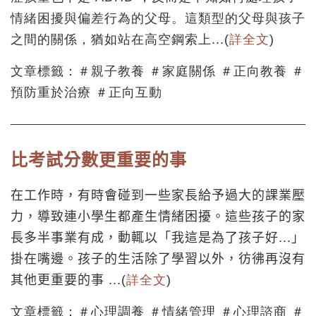
情緒困擾與偏差行為的父母。這類型的父母與孩子
之間的關係，猶如站在高空鋼索上...(
詳全文
)
文章標籤：＃親子教養 ＃家庭關係 ＃正向教養 ＃
預防重於治療 ＃正向互動
比考試分數更重要的事
在工作時，有時會碰到一些家長給予過大的課業壓
力，導致連小學生都產生情緒困擾。這些孩子的家
長多半事業有成，動輒以「我這是為了孩子好...」
掛在嘴邊。孩子的生活除了學習以外，
彷彿再沒有
其他更重要的事
...(
詳全文
)
文章標籤：＃心理調養 ＃情緒管理 ＃心理諮商
＃