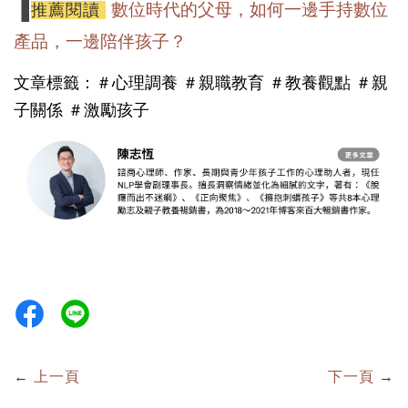
▐
數位時代的父母，如何一邊手持數位
推薦閱讀
產品，一邊陪伴孩子？
文章標籤：
＃心理調養
＃親職教育 ＃教養觀點 ＃親
子關係
＃激勵孩子
←
上一頁
下一頁
→