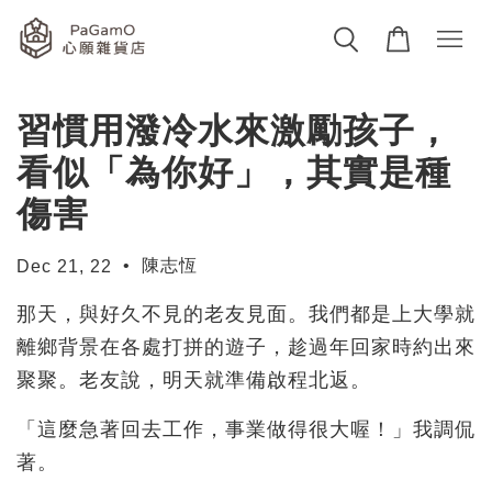
習慣用潑冷水來激勵孩子，
看似「為你好」，其實是種
傷害
•
陳志恆
Dec 21, 22
那天，與好久不見的老友見面。我們都是上大學就
離鄉背景在各處打拼的遊子，趁過年回家時約出來
聚聚。老友說，明天就準備啟程北返。
「這麼急著回去工作，事業做得很大喔！」我調侃
著。