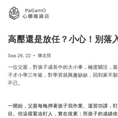
高壓還是放任？小心！別落
•
陳志恆
Sep 26, 22
一位父親，對孩子成長中的大小事，極度關注，親
子才小學三年級，對學習就興趣缺缺，回到家不願
不已。
一開始，父親每晚押著孩子寫作業、溫習功課，盯
目。但這樣緊迫盯人，實在很累；而孩子的成績依