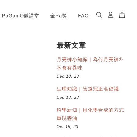
PaGamO微講堂
金Pa獎
FAQ
最新文章
月亮褲小知識｜為何月亮褲®
不會有異味
Dec 18, 23
生理知識｜陰道冠正名倡議
Dec 13, 23
科學新知｜用化學合成的方式
重現醬油
Oct 15, 23