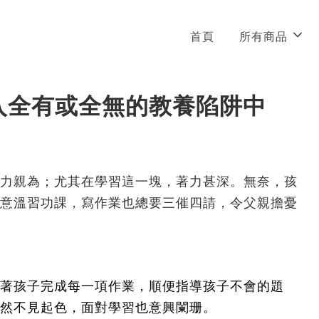
首頁
所有商品
入全有或全無的教養陷阱中
力親為；尤其在學習這一塊，著力甚深。無奈，孩
意溫習功課，寫作業也總要三催四請，令父親擔憂
著孩子完成每一項作業，順便指導孩子不會的題
然不見起色，面對學習也意興闌珊。