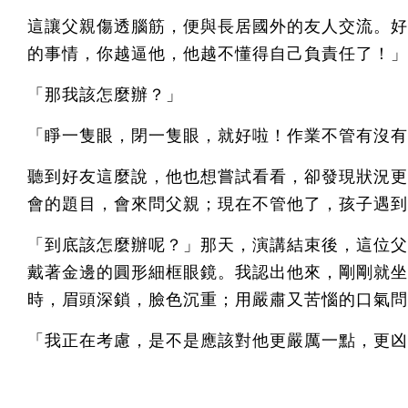
這讓父親傷透腦筋，便與長居國外的友人交流。好
的事情，你越逼他，他越不懂得自己負責任了！」
「那我該怎麼辦？」
「睜一隻眼，閉一隻眼，就好啦！作業不管有沒有
聽到好友這麼說，他也想嘗試看看，卻發現狀況更
會的題目，會來問父親；現在不管他了，孩子遇到
「到底該怎麼辦呢？」那天，演講結束後，這位父
戴著金邊的圓形細框眼鏡。我認出他來，剛剛就坐
時，眉頭深鎖，臉色沉重；用嚴肅又苦惱的口氣問
「我正在考慮，是不是應該對他更嚴厲一點，更凶