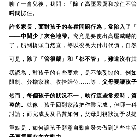
聊了一會兒後，我問：「除了高壓嚴厲和放任不管
瞬間愣住。
許多家長，面對孩子的各種問題行為，常陷入了「
——中間少了灰色地帶。
究竟是要使出高壓威嚇的
了，船到橋頭自然直，等以後長大付出代價，自然
可是，
除了「管很嚴」和「都不管」，難道沒有其
我認為，對孩子的有些要求，是不能妥協的。例如
限制、分擔家務、收拾歸位……等，
父母要讓孩子
然而，
每個孩子的狀況不一，執行這些常規時，質
整的。
就像，孩子回到家該把作業完成，但哪一科
討論；而完成度及品質如何，父母則視狀況予以提
重點是，如何讓孩子願意自動自發去做到這些生活