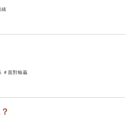
情緒
？
係 ＃面對輸贏
象？