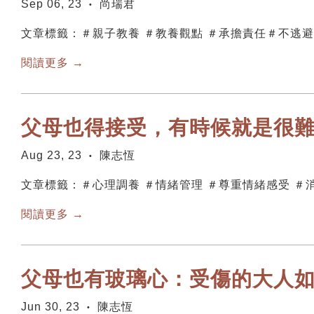
Sep 06, 23
尚瑞君
•
文章標籤：＃親子教養 ＃教養觀點 ＃承擔責任＃不逃避
閱讀更多 →
父母也得接受，有時候就是很
Aug 23, 23
陳志恆
•
文章標籤：＃心理調養 ＃情緒管理 ＃尊重情緒感受 ＃
閱讀更多 →
父母也有玻璃心：受傷的大人
Jun 30, 23
陳志恆
•