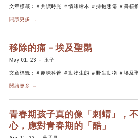
文章標籤：＃共讀時光 ＃情緒繪本 ＃擁抱悲傷 ＃書籍
閱讀更多 →
移除的痛－埃及聖䴉
May 01, 23
玉子
•
文章標籤：＃趣味科普 ＃動物生態 ＃野生動物 ＃埃及
閱讀更多 →
青春期孩子真的像「刺蝟」，
心，應對青春期的「酷」
Apr 21, 23
吳孟昌