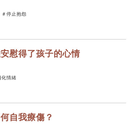
 ＃停止抱怨
難安慰得了孩子的心情
消化情緒
如何自我療傷？