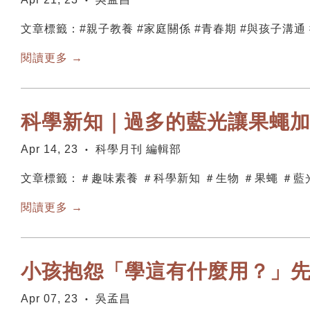
•
文章標籤：#親子教養 #家庭關係 #青春期 #與孩子溝通
閱讀更多 →
科學新知｜過多的藍光讓果蠅
Apr 14, 23
科學月刊 編輯部
•
文章標籤：＃趣味素養 ＃科學新知 ＃生物 ＃果蠅 ＃藍
閱讀更多 →
小孩抱怨「學這有什麼用？」
Apr 07, 23
吳孟昌
•