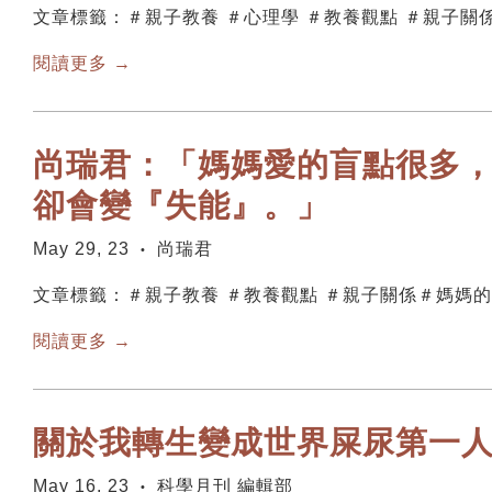
文章標籤：＃親子教養 ＃心理學 ＃教養觀點 ＃親子關
閱讀更多 →
尚瑞君：「媽媽愛的盲點很多
卻會變『失能』。」
May 29, 23
尚瑞君
•
文章標籤：＃親子教養 ＃教養觀點 ＃親子關係＃媽媽的
閱讀更多 →
關於我轉生變成世界屎尿第一
May 16, 23
科學月刊 編輯部
•