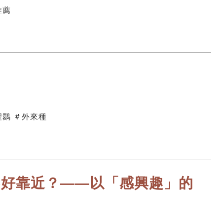
推薦
聖䴉 ＃外來種
不好靠近？——以「感興趣」的