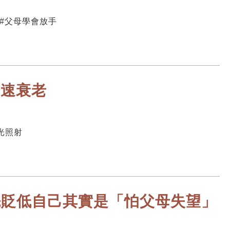
 #父母學會放手
加速衰老
光照射
先貶低自己其實是「怕父母失望」