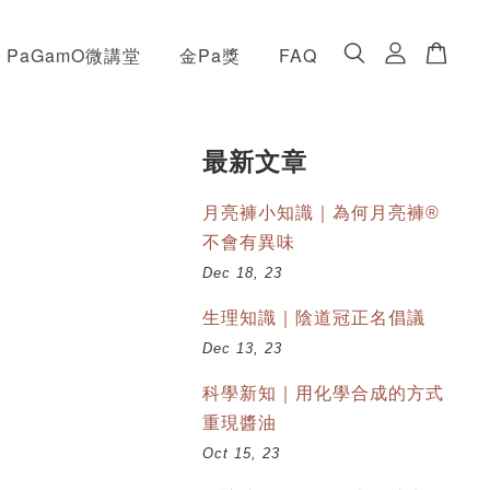
PaGamO微講堂
金Pa獎
FAQ
最新文章
月亮褲小知識｜為何月亮褲®
不會有異味
Dec 18, 23
生理知識｜陰道冠正名倡議
Dec 13, 23
科學新知｜用化學合成的方式
重現醬油
Oct 15, 23