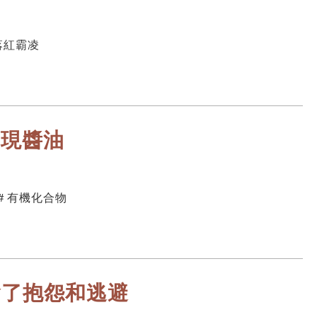
落紅霸凌
重現醬油
 ＃有機化合物
會了抱怨和逃避