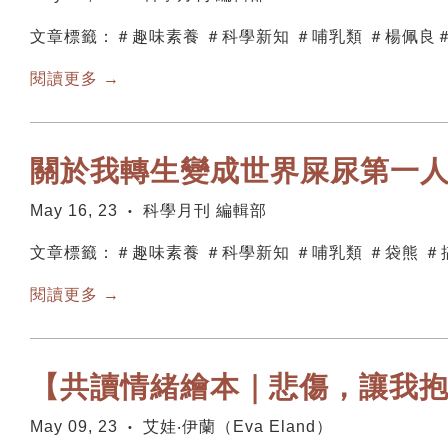
文章標籤：＃趣味素養 ＃科學新知 ＃哺乳類 ＃楊佩良
閱讀更多 →
關於我轉生變成世界屎尿第一
May 16, 23
科學月刊 編輯部
•
文章標籤：＃趣味素養 ＃科學新知 ＃哺乳類 ＃袋熊 
閱讀更多 →
【共讀情緒繪本｜悲傷，讓我
May 09, 23
艾娃‧伊蘭（Eva Eland）
•