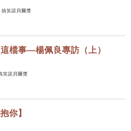
＃搞笑諾貝爾獎
人這檔事—楊佩良專訪（上）
＃搞笑諾貝爾獎
抱抱你】