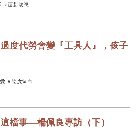
係 ＃面對歧視
，過度代勞會變『工具人』，孩子
愛 ＃適度留白
人這檔事—楊佩良專訪（下）