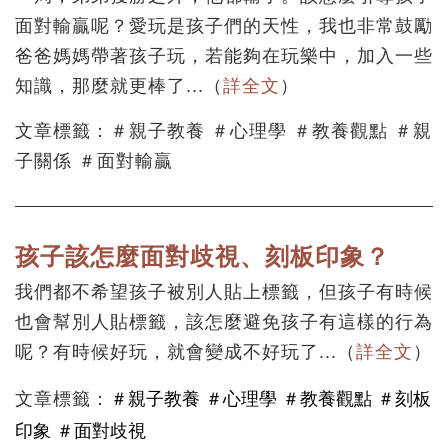
面對輸贏呢？愛玩是孩子們的天性，我也非常鼓勵
爸爸媽媽帶著孩子玩，若能夠在玩樂中，加入一些
知識，那麼就更棒了.
..
（
詳全文
）
文章標籤：＃親子教養 ＃心理學 ＃教養觀點 ＃親
子關係 ＃面對輸贏
孩子該怎麼面對歧視、刻板印象？
我們都不希望孩子被別人貼上標籤，但孩子有時候
也會幫別人貼標籤，該怎麼避免孩子有這樣的行為
呢？有時候好玩，就會變成不好玩了.
..
（
詳全文
）
＃親子教養
＃心理學
＃教養觀點
＃刻板
文章標籤：
印象
＃面對歧視